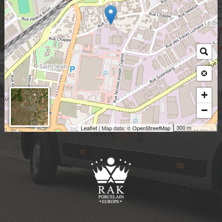
+
−
300 m
Leaflet
| Map data: ©
OpenStreetMap